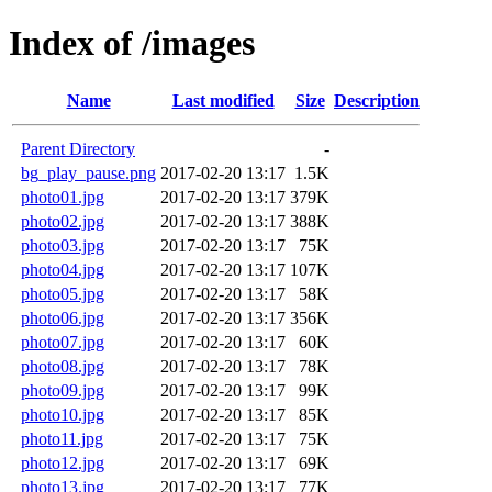
Index of /images
Name
Last modified
Size
Description
Parent Directory
-
bg_play_pause.png
2017-02-20 13:17
1.5K
photo01.jpg
2017-02-20 13:17
379K
photo02.jpg
2017-02-20 13:17
388K
photo03.jpg
2017-02-20 13:17
75K
photo04.jpg
2017-02-20 13:17
107K
photo05.jpg
2017-02-20 13:17
58K
photo06.jpg
2017-02-20 13:17
356K
photo07.jpg
2017-02-20 13:17
60K
photo08.jpg
2017-02-20 13:17
78K
photo09.jpg
2017-02-20 13:17
99K
photo10.jpg
2017-02-20 13:17
85K
photo11.jpg
2017-02-20 13:17
75K
photo12.jpg
2017-02-20 13:17
69K
photo13.jpg
2017-02-20 13:17
77K